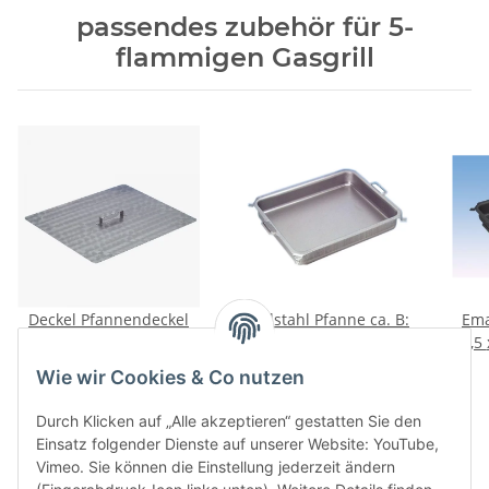
passendes zubehör für 5-
flammigen Gasgrill
Deckel Pfannendeckel
Edelstahl Pfanne ca. B:
Ema
Edelstahl für
96,5 x T: 52,5 cm H: 6 cm
96,5 x T: 52,5 cm, H: 6 cm
Bräterpfanne
für 5 flammigen Gasgrill
86,00 €
*
305,80 €
*
Wie wir Cookies & Co nutzen
Grillpfanne 5er 955 x
500 mm mit Griff
Durch Klicken auf „Alle akzeptieren“ gestatten Sie den
Einsatz folgender Dienste auf unserer Website: YouTube,
Vimeo. Sie können die Einstellung jederzeit ändern